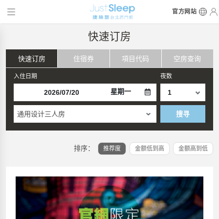
官方网站
快速订房
快速订房
住宿券
項目代码
空房查询
入住日期
夜数
星期一
通用设计三人房
搜寻
排序：
推荐度
金额低到高
金额高到低