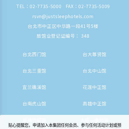
TEL：
02-7735-5000
FAX：02-7735-5009
rsvn@justsleephotels.com
台北市中正区中华路一段41号5楼
旅馆业登记证编号： 348
台北西门馆
台大尊贤馆
台北三重馆
台北中山馆
宜兰礁溪馆
花莲中正馆
台南虎山馆
高雄中正馆
高雄站前馆
大阪心斋桥馆
贴心提醒您，申请加入本集团任何会员、参与任何活动计划或预