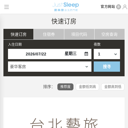
官方网站
快速订房
快速订房
住宿券
項目代码
空房查询
入住日期
夜数
星期三
豪华客房
搜寻
排序：
推荐度
金额低到高
金额高到低