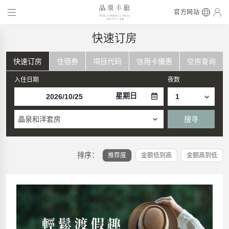
官方网站
快速订房
快速订房
住宿券
項目代码
信用卡優惠
空房查询
入住日期
夜数
星期日
晶泉和洋套房
搜寻
排序：
推荐度
金额低到高
金额高到低