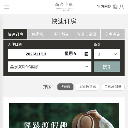
官方网站
快速订房
快速订房
住宿券
項目代码
信用卡優惠
空房查询
入住日期
夜数
星期五
晶泉双卧室套房
搜寻
排序：
推荐度
金额低到高
金额高到低