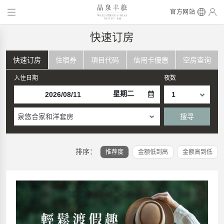
官方网站
快速订房
快速订房
住宿券
項目代码
信用卡優惠
空房查询
入住日期
夜数
星期二
泉悠合家和洋套房
搜寻
排序：
推荐度
金额低到高
金额高到低