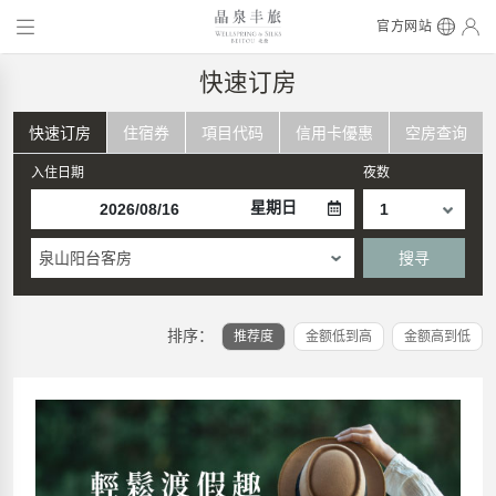
官方网站
快速订房
快速订房
住宿券
項目代码
信用卡優惠
空房查询
入住日期
夜数
星期日
泉山阳台客房
搜寻
排序：
推荐度
金额低到高
金额高到低