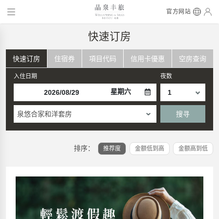
官方网站
快速订房
快速订房
住宿券
項目代码
信用卡優惠
空房查询
入住日期
夜数
星期六
泉悠合家和洋套房
搜寻
排序：
推荐度
金额低到高
金额高到低