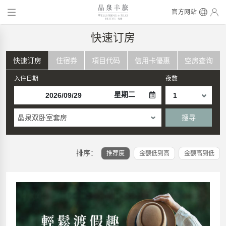
官方网站
快速订房
快速订房
住宿券
項目代码
信用卡優惠
空房查询
入住日期
夜数
星期二
晶泉双卧室套房
搜寻
排序：
推荐度
金额低到高
金额高到低