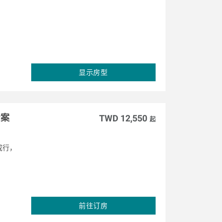
显示房型
专案
TWD 12,550
起
成行，
前往订房