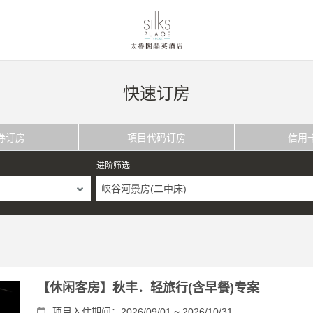
快速订房
券订房
項目代码订房
信用
进阶筛选
峡谷河景房(二中床)
【休闲客房】秋丰．轻旅行(含早餐)专案
项目入住期间：2026/09/01 ~ 2026/10/31