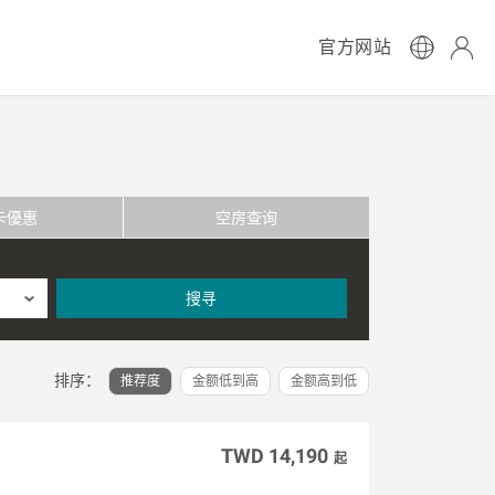
官方网站
卡優惠
空房查询
搜寻
排序：
推荐度
金额低到高
金额高到低
TWD 14,190
起