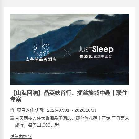
【山海回响】晶英峡谷行．捷丝旅城中趣｜联住
专案
项目入住期间：2026/07/01 ~ 2026/10/31
三天两夜入住太鲁阁晶英酒店、捷丝旅花莲中正馆 平日两人
成行，每房11,000元起
详细内容＞