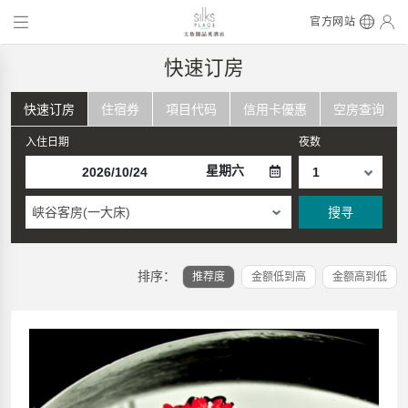
官方网站
快速订房
快速订房
住宿券
項目代码
信用卡優惠
空房查询
入住日期
夜数
星期六
峡谷客房(一大床)
搜寻
排序：
推荐度
金额低到高
金额高到低