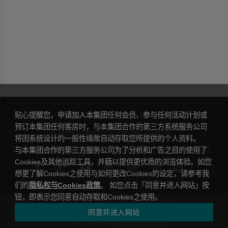
贴心提醒您，申请加入本集团任何会员、参与任何活动计划或
TEL：
03-869-1155
FAX：03-869-1160
预订本集团任何客房时，与本集团合作的第三方系统服务公司
rsvn@silksplace-taroko.com.tw
将因系统设计的一般性缘故自动存取您所提供的个人资料。
花莲县秀林乡天祥路18号
旅馆业登记证编号： 1551
与本集团合作的第三方服务公司为了分析和广告之目的使用了
Cookies及其他追踪工具，并藉以提供更优质的浏览体验。如您
想更了解Cookies之使用与如何更改Cookies的设定，请参考我
们的
隐私权与Cookies政策
。 如您点击「同意并进入网站」按
钮，即表示您同意自动存取和Cookies之使用。
|
太鲁阁晶英酒店
晶华国际酒店集团
同意并进入网站
隐私权条款
© 2014-2026 晶華國際酒店集團