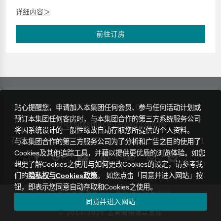
详细内容＞
前往订房
TEL：
03-869-1155
FAX：03-869-1160
贴心提醒您，申请加入本集团任何会员、参与任何活动计划或
预订本集团任何客房时，与本集团合作的第三方系统服务公司
rsvn@silksplace-taroko.com.tw
将因系统设计的一般性缘故自动存取您所提供的个人资料。
花莲县秀林乡天祥路18号
旅馆业登记证编号： 1551
与本集团合作的第三方服务公司为了分析和广告之目的使用了
Cookies及其他追踪工具，并藉以提供更优质的浏览体验。如您
想更了解Cookies之使用与如何更改Cookies的设定，请参考我
们的
隐私权与Cookies政策
。 如您点击「同意并进入网站」按
钮，即表示您同意自动存取和Cookies之使用。
|
太鲁阁晶英酒店
晶华国际酒店集团
同意并进入网站
隐私权条款
© 2014-2026 晶華國際酒店集團