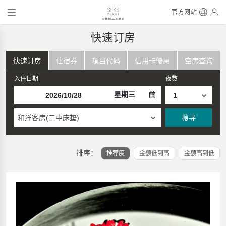
官方网站
快速订房
快速订房
住宿券
項目代码
信用卡優惠
空房查询
入住日期
夜数
星期三
和洋客房(二中床垫)
搜寻
排序：
推荐度
金额低到高
金额高到低