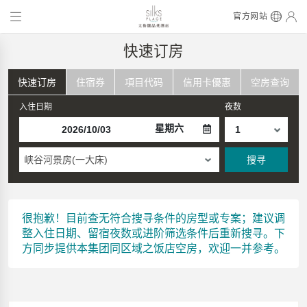
官方网站
快速订房
快速订房
住宿券
項目代码
信用卡優惠
空房查询
入住日期
夜数
星期六
峡谷河景房(一大床)
搜寻
很抱歉！目前查无符合搜寻条件的房型或专案；建议调
整入住日期、留宿夜数或进阶筛选条件后重新搜寻。下
方同步提供本集团同区域之饭店空房，欢迎一并参考。