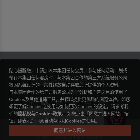
贴心提醒您，申请加入本集团任何会员、参与任何活动计划或
TEL：
06-390-3000
FAX：06-213-2290
预订本集团任何客房时，与本集团合作的第三方系统服务公司
rsvn@silksplace-tainan.com.tw
将因系统设计的一般性缘故自动存取您所提供的个人资料。
台南市中西区和意路1号
旅馆业登记证编号： 273
与本集团合作的第三方服务公司为了分析和广告之目的使用了
Cookies及其他追踪工具，并藉以提供更优质的浏览体验。如您
想更了解Cookies之使用与如何更改Cookies的设定，请参考我
们的
隐私权与Cookies政策
您好，欢迎在此提出问题，晶宝很乐意为
。 如您点击「同意并进入网站」按
您解答。
钮，即表示您同意自动存取和Cookies之使用。
|
台南晶英酒店
晶华国际酒店集团
同意并进入网站
隐私权条款
© 2014-2026 晶華國際酒店集團