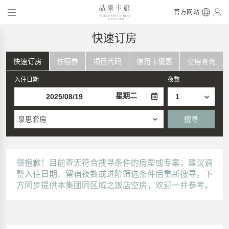
官方网站
快速订房
快速订房
住宿券
項目代码
信用卡優惠
空房查询
入住日期
夜数
星期二
泉思套房
搜寻
很抱歉！目前查无符合搜寻条件的房型或专案；建议调
整入住日期、留宿夜数或进阶筛选条件后重新搜寻。下
方同步提供本集团同区域之饭店空房，欢迎一并参考。