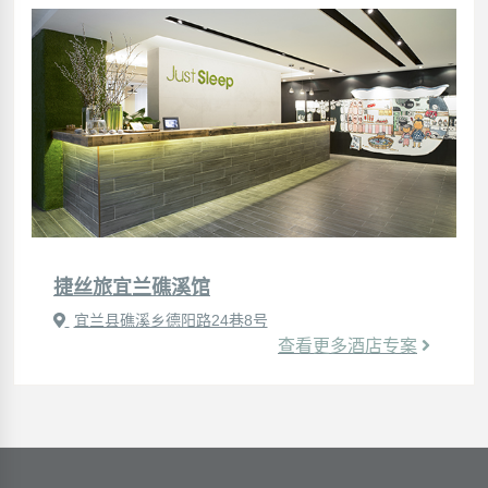
捷丝旅宜兰礁溪馆
宜兰县礁溪乡德阳路24巷8号
查看更多酒店专案