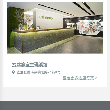
捷丝旅宜兰礁溪馆
宜兰县礁溪乡德阳路24巷8号
查看更多酒店专案