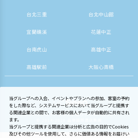
台北三重
台北中山館
宜蘭礁溪
花蓮中正
台南虎山
高雄中正
高雄駅前
大阪心斎橋
当グループへの入会、イベントやプランへの参加、客室の予約
をした際など、システムサービスにおいて当グループと提携す
る関連企業との間で、お客様の個人データが自動的に共有され
プライバシーステートメント及びクッキーポリシー
ます。
© 2014-2026 晶華國際酒店集團
当グループと提携する関連企業は分析と広告の目的でCookies
及びその他ツールを使用して、さらに価値ある情報をお届けい