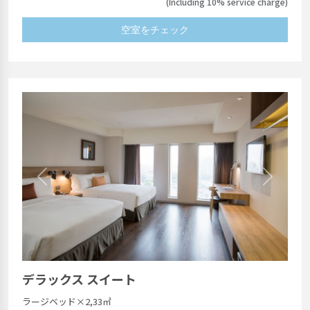
(Including 10% service charge)
空室をチェック
Previous
Next
デラックス スイート
ラージベッド×2,33㎡