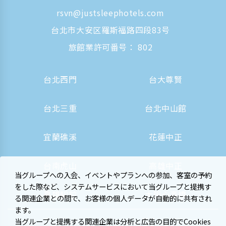
rsvn@justsleephotels.com
台北市大安区羅斯福路四段83号
旅館業許可番号： 802
台北西門
台大尊賢
台北三重
台北中山館
宜蘭礁溪
花蓮中正
台南虎山
高雄中正
当グループへの入会、イベントやプランへの参加、客室の予約
をした際など、システムサービスにおいて当グループと提携す
高雄駅前
大阪心斎橋
る関連企業との間で、お客様の個人データが自動的に共有され
ます。
当グループと提携する関連企業は分析と広告の目的でCookies