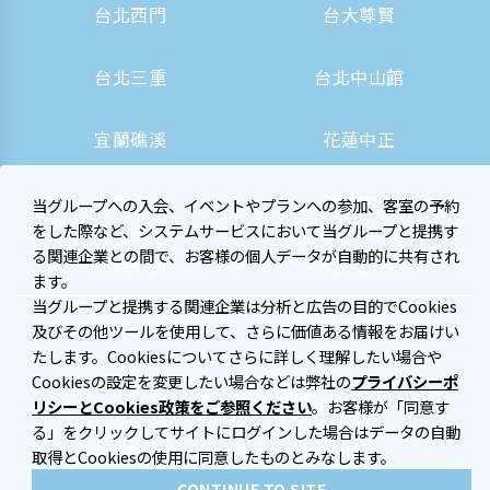
台北西門
台大尊賢
台北三重
台北中山館
宜蘭礁溪
花蓮中正
台南虎山
高雄中正
当グループへの入会、イベントやプランへの参加、客室の予約
をした際など、システムサービスにおいて当グループと提携す
る関連企業との間で、お客様の個人データが自動的に共有され
高雄駅前
大阪心斎橋
ます。
当グループと提携する関連企業は分析と広告の目的でCookies
及びその他ツールを使用して、さらに価値ある情報をお届けい
たします。Cookiesについてさらに詳しく理解したい場合や
Cookiesの設定を変更したい場合などは弊社の
プライバシーポ
リシーとCookies政策をご参照ください
。お客様が「同意す
る」をクリックしてサイトにログインした場合はデータの自動
プライバシーステートメント及びクッキーポリシー
© 2014-2026 晶華國際酒店集團
取得とCookiesの使用に同意したものとみなします。
CONTINUE TO SITE