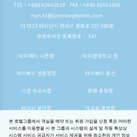
TEL：
+886 62662528
FAX：+886 62661058
rsvn.td@justsleephotels.com
717015 타이난시 런더구 원화로 2단 300호
관광숙박업 등록번호： 347
타이페이 시먼점
타이완대학교 점
타이베이 싼충점은
타이베이 중산
이란 자오시점
화롄 종정점
타이난 후산점
가오슝 종정점
본 호텔그룹에서 객실을 예약 또는 회원 가입을 신청 혹은 어떠한
가오슝역 점
오사카 신사이바시는
서비스를 이용했을 시 본 그룹과 시스템의 설계 및 작동 특성상
시스템 서비스 공급자가 서비스 제공을 위해 최소한의 개인 정보