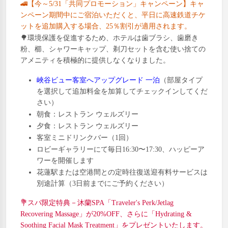
🚄【今～5/31「共同プロモーション」キャンペーン】キャ
ンペーン期間中にご宿泊いただくと、平日に高速鉄道チケ
ットを追加購入する場合、25％割引が適用されます。
🌳
環境保護を促進するため、ホテルは歯ブラシ、歯磨き
粉、櫛、シャワーキャップ、剃刀セットを含む使い捨ての
アメニティを積極的に提供しなくなりました。
峽谷ビュー客室へアップグレード
一泊
（部屋タイプ
を選択して追加料金を加算してチェックインしてくだ
さい）
朝食：レストラン ウェルズリー
夕食：レストラン ウェルズリー
客室ミニドリンクバー（1回）
ロビーギャラリーにて毎日16:30〜17:30、ハッピーア
ワーを開催します
花蓮駅または空港間との定時往復送迎有料サービスは
別途計算（3日前までにご予約ください）
💐スパ限定特典－沐蘭SPA「Traveler's Perk/Jetlag
Recovering Massage」が20%OFF、さらに「Hydrating &
Soothing Facial Mask Treatment」をプレゼントいたします。