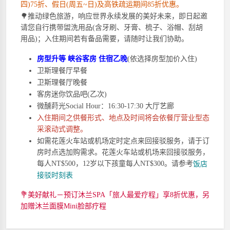
四)75折、假日(周五~日)及高铁疏运期间85折优惠。
🌳
推动绿色旅游，响应世界永续发展的美好未来，即日起邀
请您自行携带盥洗用品(含牙刷、牙膏、梳子、浴帽、刮胡
用品)；入住期间若有备品需要，请随时让我们协助。
房型升等 峡谷客房 住宿乙晚
(依选择房型加价入住)
卫斯理餐厅早餐
卫斯理餐厅晚餐
客房迷你饮品吧(乙次)
微醺莳光Social Hour：16:30-17:30 大厅艺廊
入住期间之供餐形式、地点及时间将会依餐厅营业型态
采滚动式调整。
如需花莲火车站或机场定时定点来回接驳服务，请于订
房时点选加购需求。花莲火车站或机场来回接驳服务，
每人NT$500，12岁以下孩童每人NT$300。请参考
饭店
接驳时刻表
💐美好献礼－预订沐兰SPA「旅人最爱疗程」享8折优惠，另
加赠沐兰面膜Mini脸部疗程