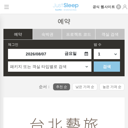
공식 웹사이트
예약
예약
숙박권
프로젝트 코드
객실 검색
체그인
밤 수
금요일
패키지 또는 객실 타입별로 검색
검색
순서：
추천 순
낮은 가격 순
높은 가격 순