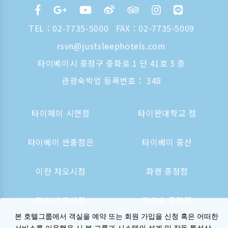
TEL：
02-7735-5000
FAX：02-7735-5009
rsvn@justsleephotels.com
타이베이시 중정구 중화로 1 단 41호 5 층
관광숙박업 등록번호： 348
타이페이 시먼점
타이완대학교 점
타이베이 싼충점은
타이베이 중산
이란 자오시점
화롄 종정점
타이난 후산점
가오슝 종정점
본 호텔그룹에서 객실을 예약 또는 회원 가입을 신청 혹은 어떠한